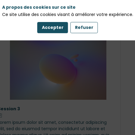
A propos des cookies sur ce site
Ce site utilise des cookies visant à améliorer votre expérience.
Accepter
Refuser
Session 3
Lorem ipsum dolor sit amet, consectetur adipiscing
lit, sed do eiusmod tempor incididunt ut labore et
dolore magna aliqua. Ut enim ad minim veniam, quis