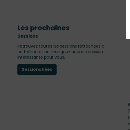
Les prochaines
Sessions
Retrouvez toutes les sessions rattachées à
ce thème et ne manquez aucune session
intéressante pour vous.
Sessions liées
e