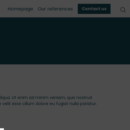
Homepage
Our references
Contact us
aliqua. Ut enim ad minim veniam, quis nostrud
velit esse cillum dolore eu fugiat nulla pariatur.