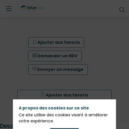
Ajouter aux favoris
Demander un RDV
Envoyer un message
Ajouter aux favoris
Demander un RDV
A propos des cookies sur ce site
Ce site utilise des cookies visant à améliorer
Envoyer un message
votre expérience.
Description