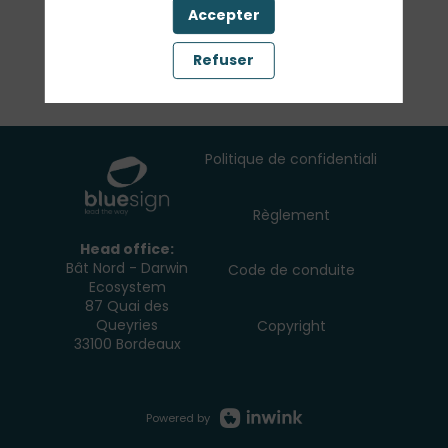
Accepter
Refuser
Politique de confidentialité
Règlement
Head office:
Bât Nord - Darwin
Code de conduite
Ecosystem
87 Quai des
Queyries
Copyright
33100 Bordeaux
Powered by