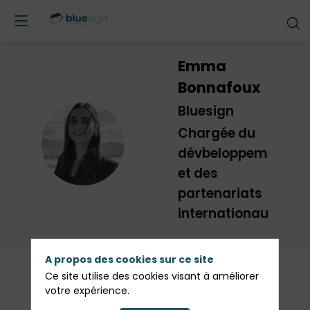
Emma
Bonnafoux
Bluesign
Chargée du
EB
dévbeloppement
et des
partenariats
internationaux
A propos des cookies sur ce site
Ce site utilise des cookies visant à améliorer
votre expérience.
Description