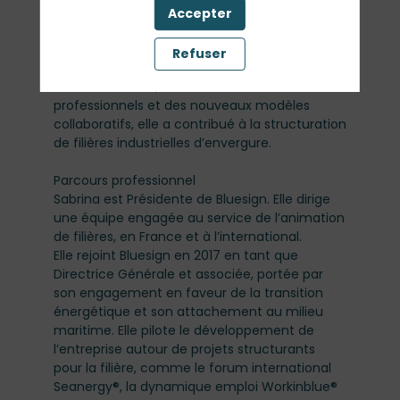
Accepter
Description
20 ans d’expérience dans l’accompagnement
Refuser
de secteurs stratégiques. Spécialiste de la
communication, de l’animation de réseaux
professionnels et des nouveaux modèles
collaboratifs, elle a contribué à la structuration
de filières industrielles d’envergure.
Parcours professionnel
Sabrina est Présidente de Bluesign. Elle dirige
une équipe engagée au service de l’animation
de filières, en France et à l’international.
Elle rejoint Bluesign en 2017 en tant que
Directrice Générale et associée, portée par
son engagement en faveur de la transition
énergétique et son attachement au milieu
maritime. Elle pilote le développement de
l’entreprise autour de projets structurants
pour la filière, comme le forum international
Seanergy®, la dynamique emploi Workinblue®