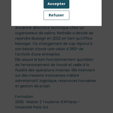
est au service de la direction et des
Accepter
collaborateurs pour soutenir, simplifier et
accompagner.
Refuser
Parcours professionnel
Ancienne directrice technique chez un
organisateur de salons, Nathalie a décidé de
rejoindre Bluesign en 2022 en tant qu’Office
Manager. Ce changement de cap répond à
son besoin d’avoir une vision à 360° de
l’activité d’une entreprise.
Elle assure le bon fonctionnement quotidien
de l’environnement de travail et veille à la
fluidité des opérations internes. Elle intervient
sur des missions transverses mêlant
administratif, logistique, ressources humaines
et gestion de projet.
Formation
2005 : Master 2 Tourisme d'Affaires -
Université Paris-Est