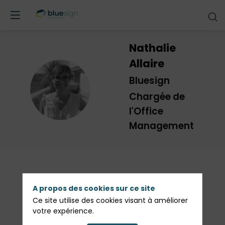
Nathalie
Allaire
Bluesign
NA
Chargée de
l'Office
Management
Description
A propos des cookies sur ce site
Ce site utilise des cookies visant à améliorer
20 ans d’expérience dans l’organisation
votre expérience.
d’évènements professionnels. Polyvalente, elle