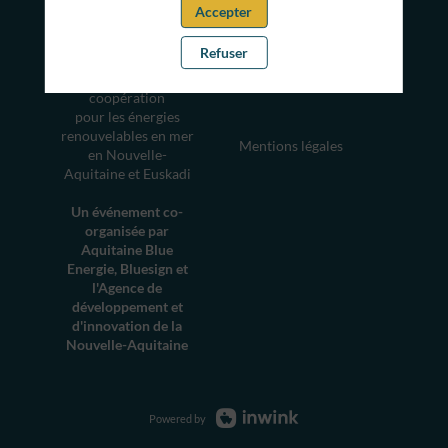
📍 Rendez-vous les
Accepter
12 et 13 mars 2026 à
Bayonne
Refuser
Perspectives de
développement et de
coopération
pour les énergies
renouvelables en mer
Mentions légales
en Nouvelle-
Aquitaine et Euskadi
Un événement co-
organisée par
Aquitaine Blue
Energie, Bluesign et
l'Agence de
développement et
d'innovation de la
Nouvelle-Aquitaine
Powered by