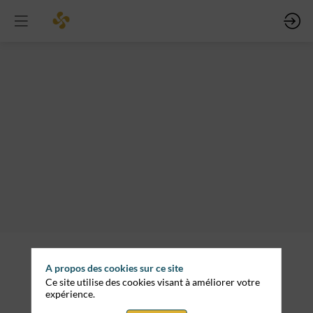
Afterwork
12
mars
2026
—
17:00
evez être inscrit
-
connecté pour
céder à cette
20:00
nctionnalité
Session parente
scrivez-vous
ja inscrit ?
ctez-vous pour
En
nnaliser votre
partenariat
xperience !
A propos des cookies sur ce site
avec
Ce site utilise des cookies visant à améliorer votre
AQUITANIA
nectez-vous
expérience.
PORTS
LINK