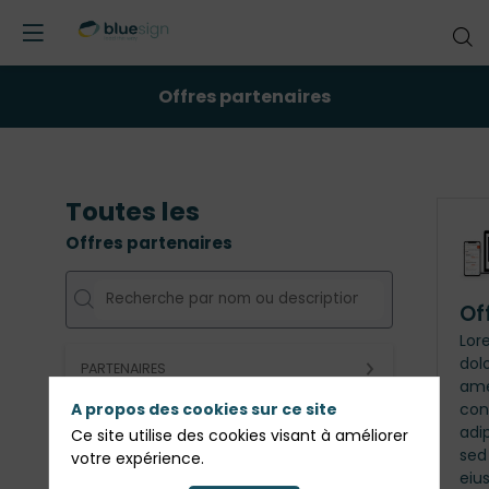
Offres partenaires
Toutes les
Offres partenaires
Of
Lor
dolo
PARTENAIRES
ame
con
A propos des cookies sur ce site
Effacer tous les filtres
adip
Ce site utilise des cookies visant à améliorer
sed
votre expérience.
eiu