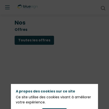
Nos
Offres
Toutes les offres
s
a
e
i
u
A propos des cookies sur ce site
Ce site utilise des cookies visant à améliorer
a
votre expérience.