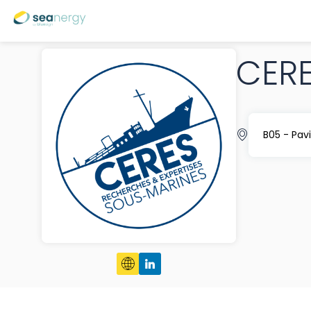
CER
B05 - Pav