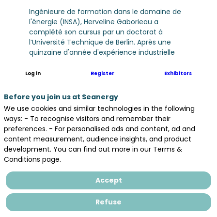
Ingénieure de formation dans le domaine de
l'énergie (INSA), Herveline Gaborieau a
complété son cursus par un doctorat à
l’Université Technique de Berlin. Après une
quinzaine d'année d'expérience industrielle
dans le secteur automobile et de l'énergie, où
elle a occupé de nombreux postes à
Log in
Register
Exhibitors
responsabilité en recherche et
développement, elle a mis ses compétences
Before you join us at Seanergy
au service d'Instituts de R&D à vocation
We use cookies and similar technologies in the following
industrielle. Son parcours l'a amené à mettre
ways: - To recognise visitors and remember their
en place des stratégies d'entreprise ou
preferences. - For personalised ads and content, ad and
d'Instituts visant à développer les produits et
content measurement, audience insights, and product
services en adéquation avec les besoins des
development. You can find out more in our Terms &
marchés. Travaillant depuis 2016 au
Conditions page.
développement des activités de France
Energies Marines, Herveline est depuis 2023
Accept
Directrice Générale de cet Institut.
Refuse