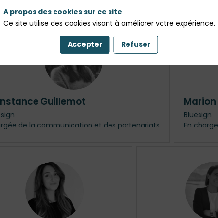
A propos des cookies sur ce site
Ce site utilise des cookies visant à améliorer votre expérience.
Accepter
Refuser
CG
nstance
Guillemot
Marion
esign
Bluesign
rgée de la communication et des partenariats
En charge
JP
S