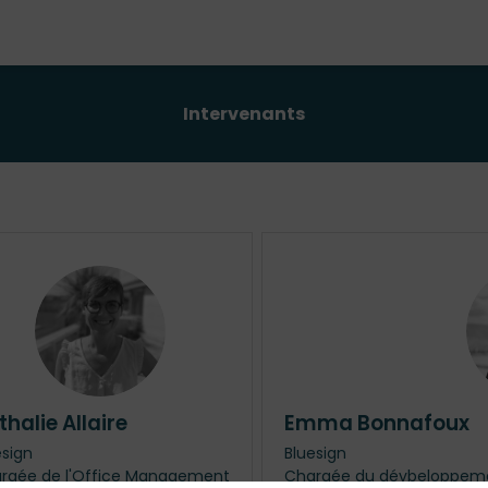
Intervenants
NA
thalie
Allaire
Emma
Bonnafoux
esign
Bluesign
rgée de l'Office Management
Chargée du dévbeloppemen