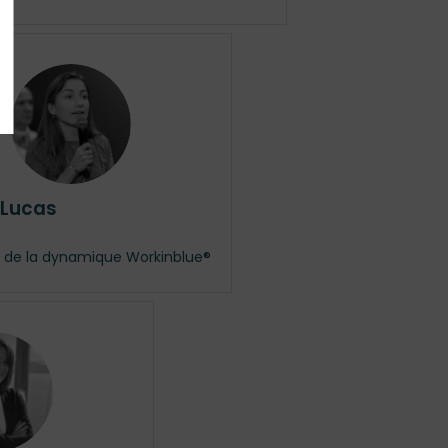
ML
Lucas
 de la dynamique Workinblue®
PP