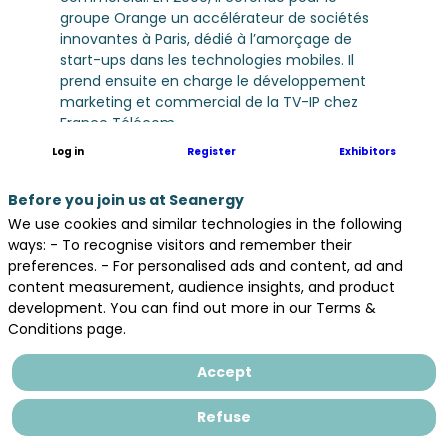
groupe Orange un accélérateur de sociétés
innovantes à Paris, dédié à l’amorçage de
start-ups dans les technologies mobiles. Il
prend ensuite en charge le développement
marketing et commercial de la TV-IP chez
France Télécom.
Log in
Register
Exhibitors
En 2005, il se tourne vers l’entrepreneuriat en
devenant actionnaire et directeur général
Before you join us at Seanergy
d’une entreprise innovante dans le secteur de
We use cookies and similar technologies in the following
l’énergie, qu’il cède en 2008 à EDF Énergies
ways: - To recognise visitors and remember their
Nouvelles, tout en en conservant la direction
preferences. - For personalised ads and content, ad and
jusqu’en 2011.
content measurement, audience insights, and product
development. You can find out more in our Terms &
Depuis 20 ans, il fait de l’impact –
Conditions page.
environnemental, social et territorial – sa
véritable boussole. Cet engagement se reflète
Accept
pleinement dans ses fonctions chez GO
CAPITAL, qu’il rejoint en 2012 comme Directeur
Refuse
Général. Il y joue un rôle clé dans la stratégie
d’investissement, en accompagnant des