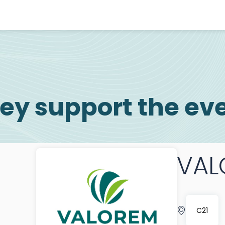
ey support the ev
VAL
C21