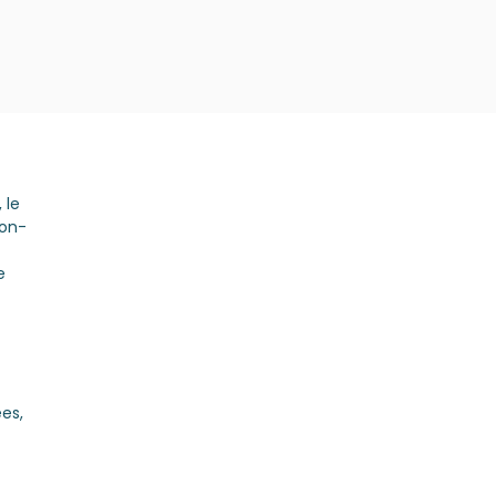
 le
ion-
e
es,