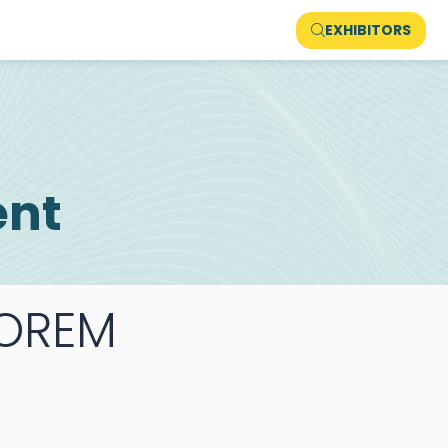
EXHIBITORS
ent
OREM